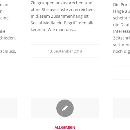
Zielgruppen anzusprechen und
e an
Die Prin
ohne Streuverluste zu erreichen.
n,
lange au
In diesem Zusammenhang ist
 eine
scheint 
Social Media ein Begriff, den alle
die Deut
kennen. Wie man das…
nke
Interess
chieden.
Zeitschr
verloren
tschluss,
noch dig
13. September 2018
ALLGEMEIN