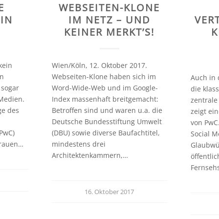
E
WEBSEITEN-KLONE
 IN
IM NETZ – UND
VER
KEINER MERKT’S!
K
kein
Wien/Köln, 12. Oktober 2017.
In
Webseiten-Klone haben sich im
Auch in 
 sogar
Word-Wide-Web und im Google-
die klas
 Medien.
Index massenhaft breitgemacht:
zentrale
ge des
Betroffen sind und waren u.a. die
zeigt ei
Deutsche Bundesstiftung Umwelt
von PwC
(PwC)
(DBU) sowie diverse Baufachtitel,
Social M
trauen…
mindestens drei
Glaubwü
Architektenkammern,…
öffentli
Fernseh
16. Oktober 2017