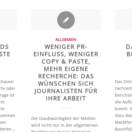
ALLGEMEIN
NDS
WENIGER PR-
D
STE
EINFLUSS, WENIGER
B
R
COPY & PASTE,
MEHR EIGENE
RECHERCHE: DAS
schauen
Das Onli
WÜNSCHEN SICH
rte oder
Fachzeit
JOURNALISTEN FÜR
rage ist
berichte
IHRE ARBEIT
mit
die Auf
tor
boomt. W
ekommen
dass da
Die Glaubwürdigkeit der Medien
hen
Marktfo
wird nicht nur in der allgemeinen
edenen…
BauInfo
Bevölkerung massiv diskutiert,