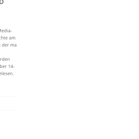
D
T
Media-
ichte am
n der ma
erden
ber 14-
elesen.