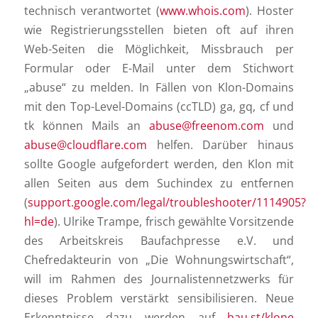
technisch verantwortet (
www.whois.com
). Hoster
wie Registrierungsstellen bieten oft auf ihren
Web-Seiten die Möglichkeit, Missbrauch per
Formular oder E-Mail unter dem Stichwort
„abuse“ zu melden. In Fällen von Klon-Domains
mit den Top-Level-Domains (ccTLD) ga, gq, cf und
tk können Mails an
abuse@freenom.com
und
abuse@cloudflare.com
helfen. Darüber hinaus
sollte Google aufgefordert werden, den Klon mit
allen Seiten aus dem Suchindex zu entfernen
(
support.google.com/legal/troubleshooter/1114905?
hl=de
). Ulrike Trampe, frisch gewählte Vorsitzende
des Arbeitskreis Baufachpresse e.V. und
Chefredakteurin von „Die Wohnungswirtschaft“,
will im Rahmen des Journalistennetzwerks für
dieses Problem verstärkt sensibilisieren. Neue
Erkenntnisse dazu werden auf
bau.st/klone