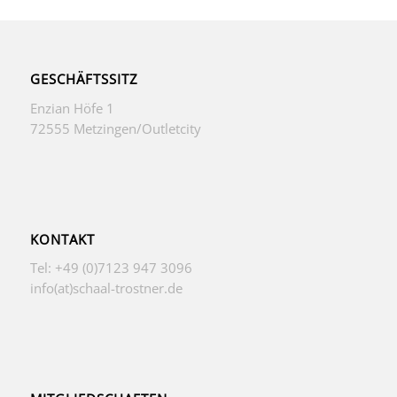
GESCHÄFTSSITZ
Enzian Höfe 1
72555 Metzingen/Outletcity
KONTAKT
Tel: +49 (0)7123 947 3096
info(at)schaal-trostner.de