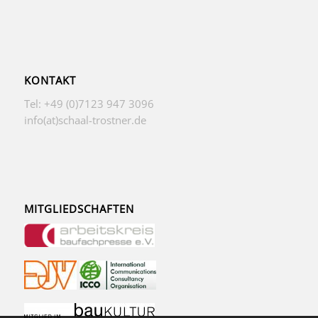
KONTAKT
Tel: +49 (0)7123 947 3096
info(at)schaal-trostner.de
MITGLIEDSCHAFTEN