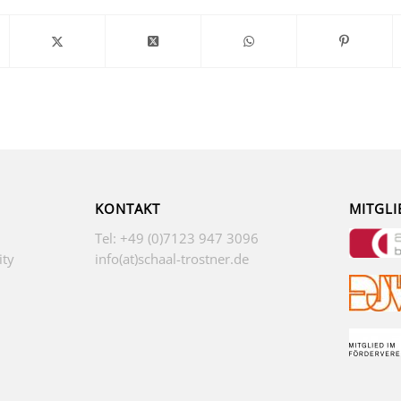
KONTAKT
MITGLI
Tel: +49 (0)7123 947 3096
ity
info(at)schaal-trostner.de