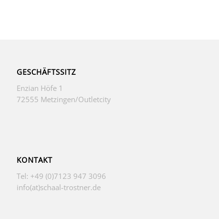
GESCHÄFTSSITZ
Enzian Höfe 1
72555 Metzingen/Outletcity
KONTAKT
Tel: +49 (0)7123 947 3096
info(at)schaal-trostner.de