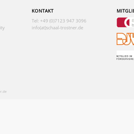
KONTAKT
MITGLI
Tel: +49 (0)7123 947 3096
ity
info(at)schaal-trostner.de
r.de