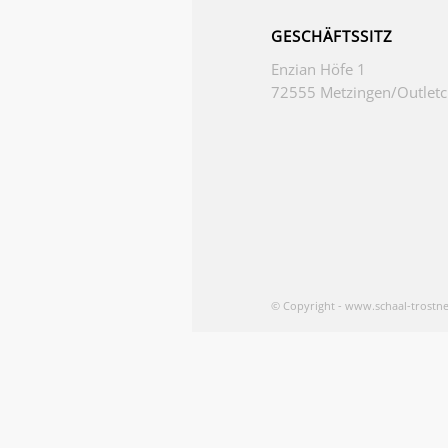
GESCHÄFTSSITZ
Enzian Höfe 1
72555 Metzingen/Outletc
© Copyright - www.schaal-trostne