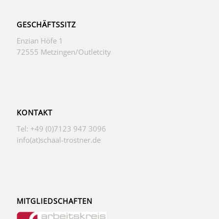
GESCHÄFTSSITZ
Enzian Höfe 1
72555 Metzingen/Outletcity
KONTAKT
Tel: +49 (0)7123 947 3096
info(at)schaal-trostner.de
MITGLIEDSCHAFTEN