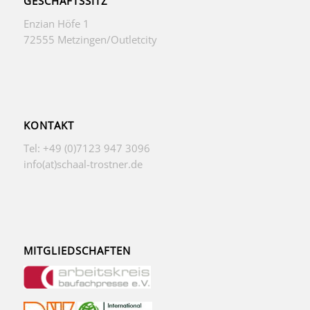
GESCHÄFTSSITZ
Enzian Höfe 1
72555 Metzingen/Outletcity
KONTAKT
Tel: +49 (0)7123 947 3096
info(at)schaal-trostner.de
MITGLIEDSCHAFTEN