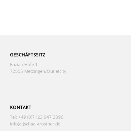
GESCHÄFTSSITZ
Enzian Höfe 1
72555 Metzingen/Outletcity
KONTAKT
Tel: +49 (0)7123 947 3096
info(at)schaal-trostner.de