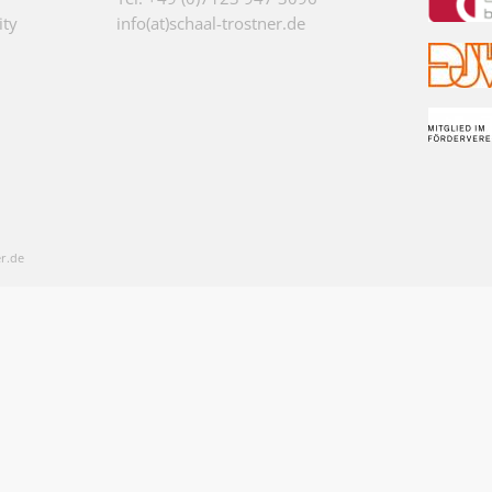
ity
info(at)schaal-trostner.de
r.de