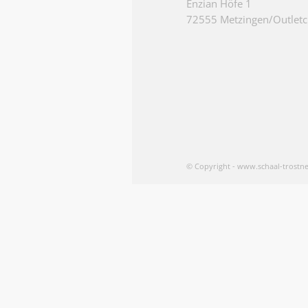
Enzian Höfe 1
72555 Metzingen/Outletc
© Copyright - www.schaal-trostne