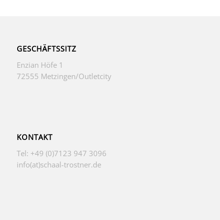
GESCHÄFTSSITZ
Enzian Höfe 1
72555 Metzingen/Outletcity
KONTAKT
Tel: +49 (0)7123 947 3096
info(at)schaal-trostner.de