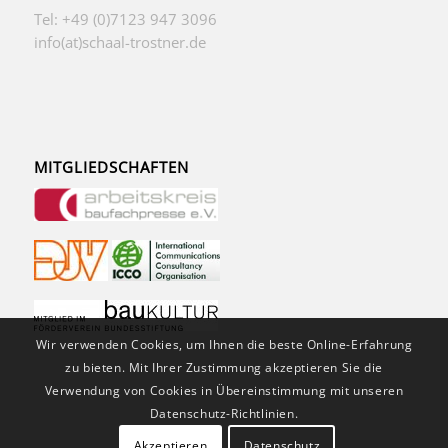
Tel: +49 (0)7123 947 3096
info(at)schaal-trostner.de
MITGLIEDSCHAFTEN
Wir verwenden Cookies, um Ihnen die beste Online-Erfahrung
zu bieten. Mit Ihrer Zustimmung akzeptieren Sie die
Verwendung von Cookies in Übereinstimmung mit unseren
Datenschutz-Richtlinien.
Akzeptieren
Datenschutz