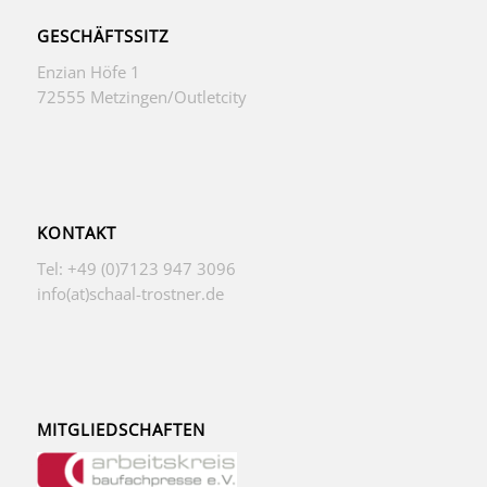
GESCHÄFTSSITZ
Enzian Höfe 1
72555 Metzingen/Outletcity
KONTAKT
Tel: +49 (0)7123 947 3096
info(at)schaal-trostner.de
MITGLIEDSCHAFTEN