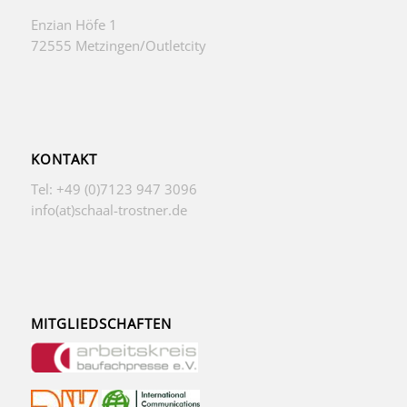
Enzian Höfe 1
72555 Metzingen/Outletcity
KONTAKT
Tel: +49 (0)7123 947 3096
info(at)schaal-trostner.de
MITGLIEDSCHAFTEN