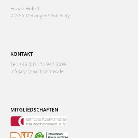
Enzian Höfe 1
72555 Metzingen/Outletcity
KONTAKT
Tel: +49 (0)7123 947 3096
info(at)schaal-trostner.de
MITGLIEDSCHAFTEN