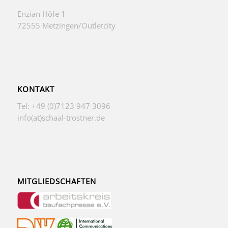
Enzian Höfe 1
72555 Metzingen/Outletcity
KONTAKT
Tel: +49 (0)7123 947 3096
info(at)schaal-trostner.de
MITGLIEDSCHAFTEN