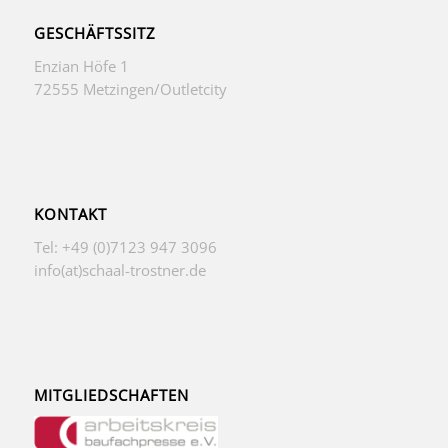
GESCHÄFTSSITZ
Enzian Höfe 1
72555 Metzingen/Outletcity
KONTAKT
Tel: +49 (0)7123 947 3096
info(at)schaal-trostner.de
MITGLIEDSCHAFTEN