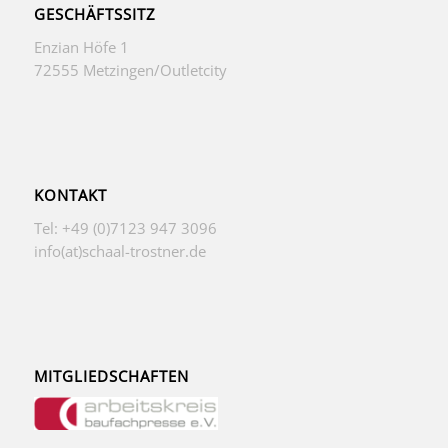
GESCHÄFTSSITZ
Enzian Höfe 1
72555 Metzingen/Outletcity
KONTAKT
Tel: +49 (0)7123 947 3096
info(at)schaal-trostner.de
MITGLIEDSCHAFTEN