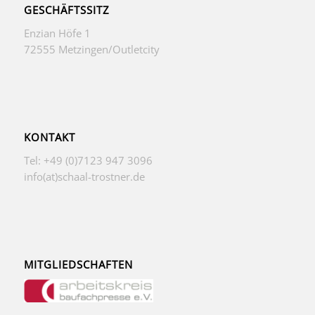
GESCHÄFTSSITZ
Enzian Höfe 1
72555 Metzingen/Outletcity
KONTAKT
Tel: +49 (0)7123 947 3096
info(at)schaal-trostner.de
MITGLIEDSCHAFTEN