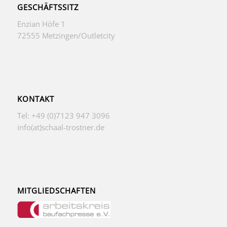
GESCHÄFTSSITZ
Enzian Höfe 1
72555 Metzingen/Outletcity
KONTAKT
Tel: +49 (0)7123 947 3096
info(at)schaal-trostner.de
MITGLIEDSCHAFTEN