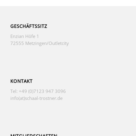
GESCHÄFTSSITZ
Enzian Höfe 1
72555 Metzingen/Outletcity
KONTAKT
Tel: +49 (0)7123 947 3096
info(at)schaal-trostner.de