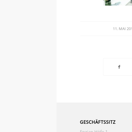
11. MAI 20
/
GESCHÄFTSSITZ
Enzian Höfe 1