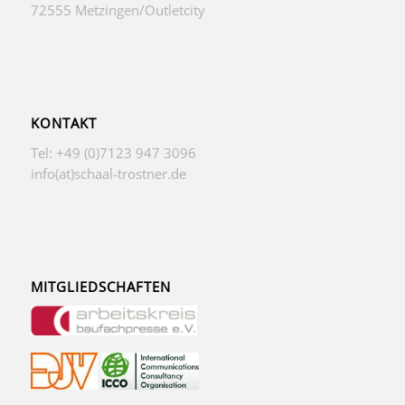
72555 Metzingen/Outletcity
KONTAKT
Tel: +49 (0)7123 947 3096
info(at)schaal-trostner.de
MITGLIEDSCHAFTEN