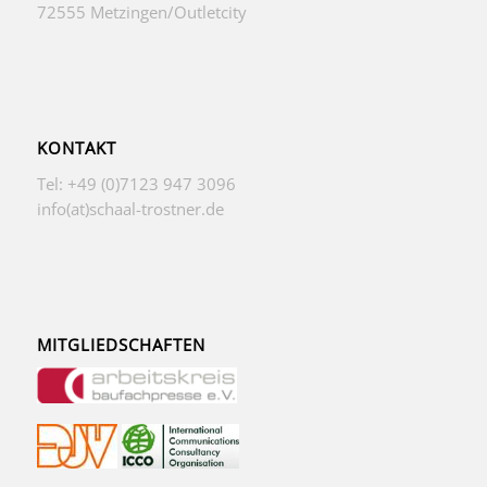
72555 Metzingen/Outletcity
KONTAKT
Tel: +49 (0)7123 947 3096
info(at)schaal-trostner.de
MITGLIEDSCHAFTEN