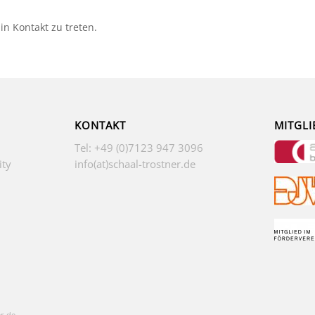
in Kontakt zu treten.
KONTAKT
MITGLI
Tel: +49 (0)7123 947 3096
ity
info(at)schaal-trostner.de
r.de