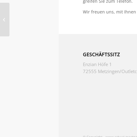
greifen Sie zum Telefon.
Wir freuen uns, mit Ihnen 
Fotoproduktion
GESCHÄFTSSITZ
Enzian Höfe 1
72555 Metzingen/Outletc
© Copyright - www.schaal-trostne