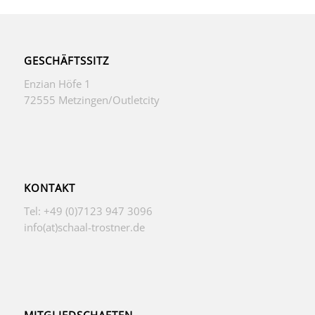
GESCHÄFTSSITZ
Enzian Höfe 1
72555 Metzingen/Outletcity
KONTAKT
Tel: +49 (0)7123 947 3096
info(at)schaal-trostner.de