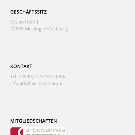
GESCHÄFTSSITZ
Enzian Höfe 1
72555 Metzingen/Outletcity
KONTAKT
Tel: +49 (0)7123 947 3096
info(at)schaal-trostner.de
MITGLIEDSCHAFTEN