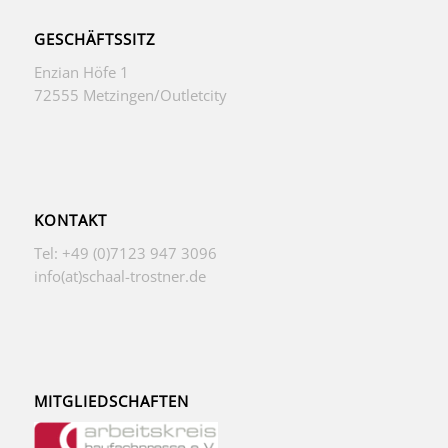
GESCHÄFTSSITZ
Enzian Höfe 1
72555 Metzingen/Outletcity
KONTAKT
Tel: +49 (0)7123 947 3096
info(at)schaal-trostner.de
MITGLIEDSCHAFTEN