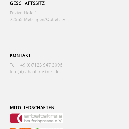
GESCHÄFTSSITZ
Enzian Höfe 1
72555 Metzingen/Outletcity
KONTAKT
Tel: +49 (0)7123 947 3096
info(at)schaal-trostner.de
MITGLIEDSCHAFTEN