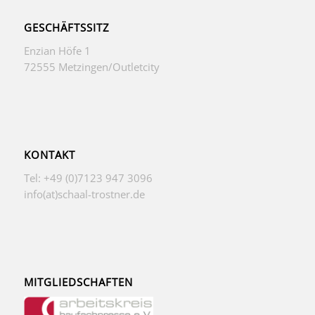
GESCHÄFTSSITZ
Enzian Höfe 1
72555 Metzingen/Outletcity
KONTAKT
Tel: +49 (0)7123 947 3096
info(at)schaal-trostner.de
MITGLIEDSCHAFTEN