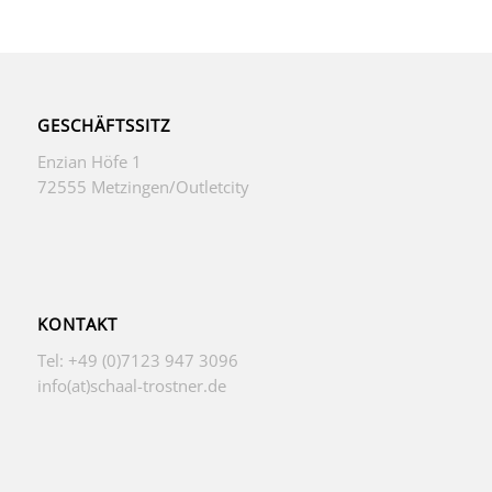
GESCHÄFTSSITZ
Enzian Höfe 1
72555 Metzingen/Outletcity
KONTAKT
Tel: +49 (0)7123 947 3096
info(at)schaal-trostner.de