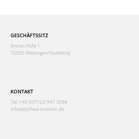
GESCHÄFTSSITZ
Enzian Höfe 1
72555 Metzingen/Outletcity
KONTAKT
Tel: +49 (0)7123 947 3096
info(at)schaal-trostner.de