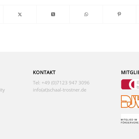
KONTAKT
MITGLI
Tel: +49 (0)7123 947 3096
ity
info(at)schaal-trostner.de