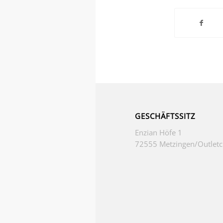
GESCHÄFTSSITZ
Enzian Höfe 1
72555 Metzingen/Outletc