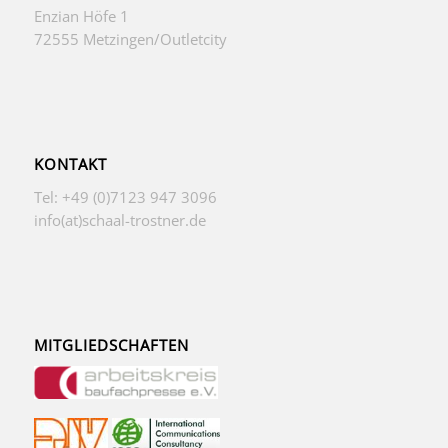
Enzian Höfe 1
72555 Metzingen/Outletcity
KONTAKT
Tel: +49 (0)7123 947 3096
info(at)schaal-trostner.de
MITGLIEDSCHAFTEN