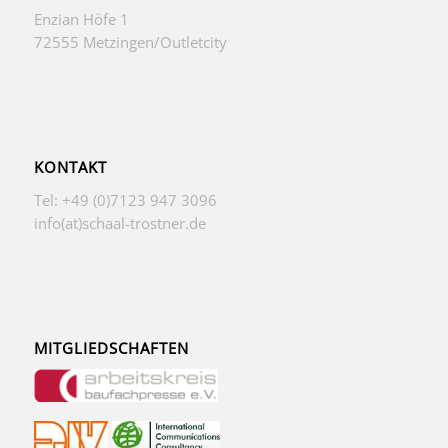
Enzian Höfe 1
72555 Metzingen/Outletcity
KONTAKT
Tel: +49 (0)7123 947 3096
info(at)schaal-trostner.de
MITGLIEDSCHAFTEN