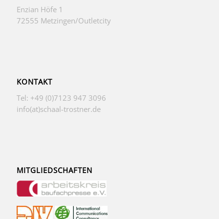
Enzian Höfe 1
72555 Metzingen/Outletcity
KONTAKT
Tel: +49 (0)7123 947 3096
info(at)schaal-trostner.de
MITGLIEDSCHAFTEN