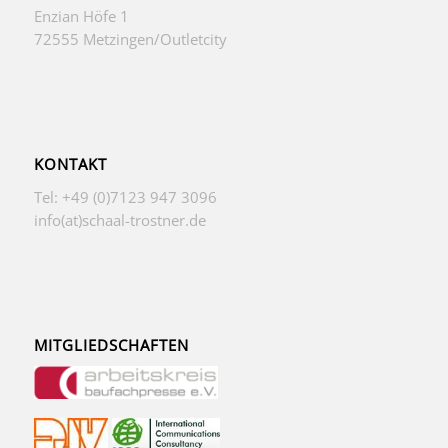
Enzian Höfe 1
72555 Metzingen/Outletcity
KONTAKT
Tel: +49 (0)7123 947 3096
info(at)schaal-trostner.de
MITGLIEDSCHAFTEN