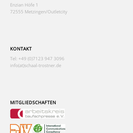
Enzian Höfe 1
72555 Metzingen/Outletcity
KONTAKT
Tel: +49 (0)7123 947 3096
info(at)schaal-trostner.de
MITGLIEDSCHAFTEN