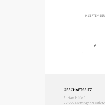
9. SEPTEMBER
/
GESCHÄFTSSITZ
Enzian Höfe 1
72555 Metzingen/Outletc