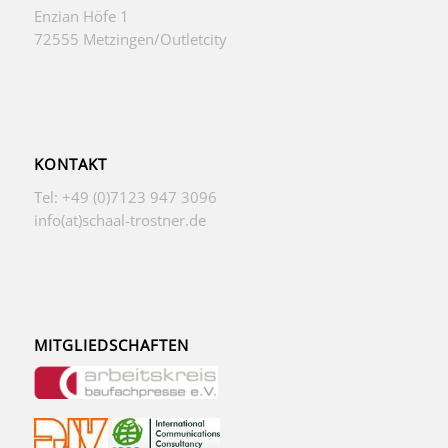
Enzian Höfe 1
72555 Metzingen/Outletcity
KONTAKT
Tel: +49 (0)7123 947 3096
info(at)schaal-trostner.de
MITGLIEDSCHAFTEN