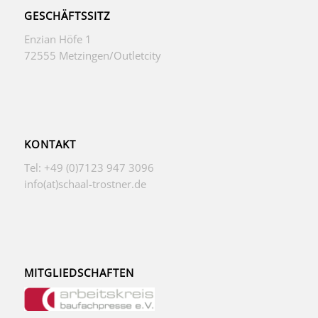
GESCHÄFTSSITZ
Enzian Höfe 1
72555 Metzingen/Outletcity
KONTAKT
Tel: +49 (0)7123 947 3096
info(at)schaal-trostner.de
MITGLIEDSCHAFTEN