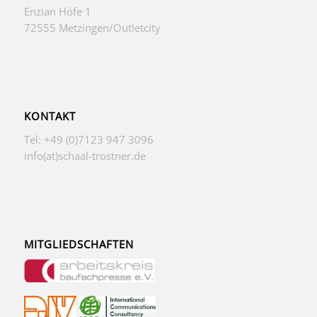
Enzian Höfe 1
72555 Metzingen/Outletcity
KONTAKT
Tel: +49 (0)7123 947 3096
info(at)schaal-trostner.de
MITGLIEDSCHAFTEN