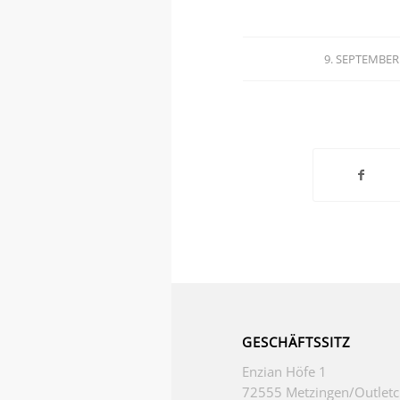
9. SEPTEMBER
/
GESCHÄFTSSITZ
Enzian Höfe 1
72555 Metzingen/Outletc