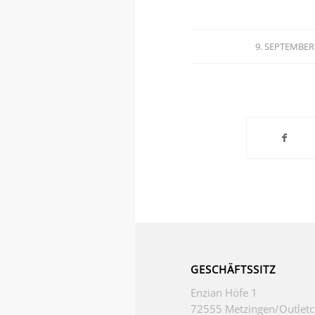
9. SEPTEMBER
/
GESCHÄFTSSITZ
Enzian Höfe 1
72555 Metzingen/Outletc