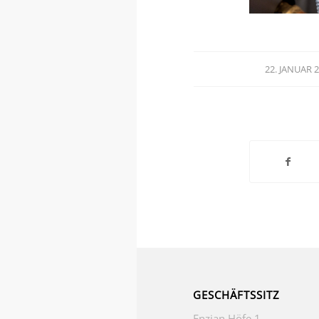
22. JANUAR 
/
GESCHÄFTSSITZ
Enzian Höfe 1