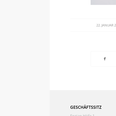
22. JANUAR 
/
GESCHÄFTSSITZ
Enzian Höfe 1