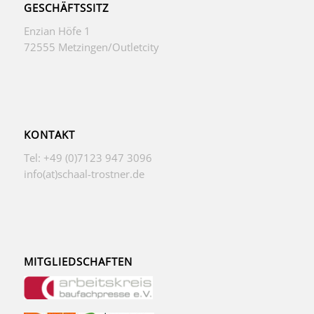
GESCHÄFTSSITZ
Enzian Höfe 1
72555 Metzingen/Outletcity
KONTAKT
Tel: +49 (0)7123 947 3096
info(at)schaal-trostner.de
MITGLIEDSCHAFTEN