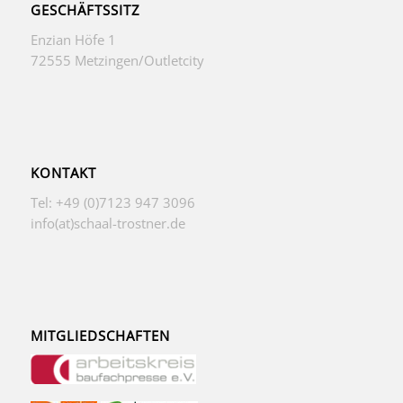
GESCHÄFTSSITZ
Enzian Höfe 1
72555 Metzingen/Outletcity
KONTAKT
Tel: +49 (0)7123 947 3096
info(at)schaal-trostner.de
MITGLIEDSCHAFTEN