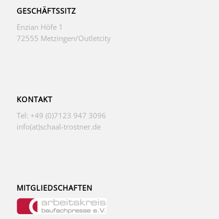
GESCHÄFTSSITZ
Enzian Höfe 1
72555 Metzingen/Outletcity
KONTAKT
Tel: +49 (0)7123 947 3096
info(at)schaal-trostner.de
MITGLIEDSCHAFTEN